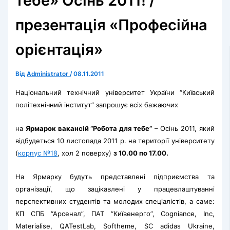
тебе» Осінь 2011! /
презентація «Професійна
орієнтація»
Від
Administrator
/
08.11.2011
Національний технічний університет України “Київський
політехнічний інститут” запрошує всіх бажаючих
на
Ярмарок вакансій “Робота для тебе”
– Осінь 2011, який
відбудеться 10 листопада 2011 р. на території університету
(
корпус №18
, хол 2 поверху)
з 10.00 по 17.00.
На Ярмарку будуть представлені підприємства та
організації, що зацікавлені у працевлаштуванні
перспективних студентів та молодих спеціалістів, а саме:
КП СПБ “Арсенал”, ПАТ “Київенерго”, Cogniance, Inc,
Materialise, QATestLab, Softheme, SC adidas Ukraine,