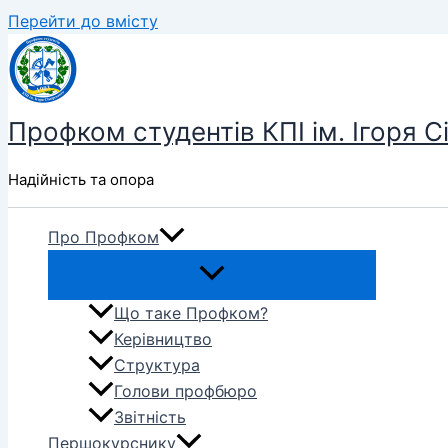
Перейти до вмісту
Профком студентів КПІ ім. Ігоря С
Надійність та опора
Про Профком
Що таке Профком?
Керівництво
Структура
Голови профбюро
Звітність
Першокурснику