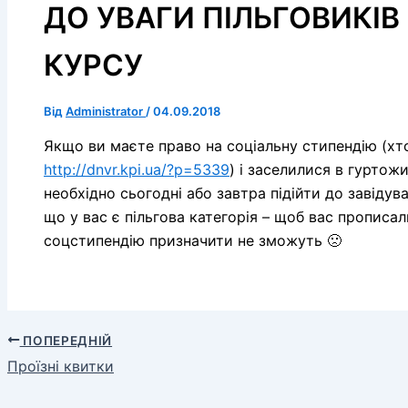
ДО УВАГИ ПІЛЬГОВИКІ
КУРСУ
Від
Administrator
/
04.09.2018
Якщо ви маєте право на соціальну стипендію (хто
http://dnvr.kpi.ua/?p=5339
) і заселилися в гуртож
необхідно сьогодні або завтра підійти до завідув
що у вас є пільгова категорія – щоб вас прописа
соцстипендію призначити не зможуть 🙁
ПОПЕРЕДНІЙ
Проїзні квитки