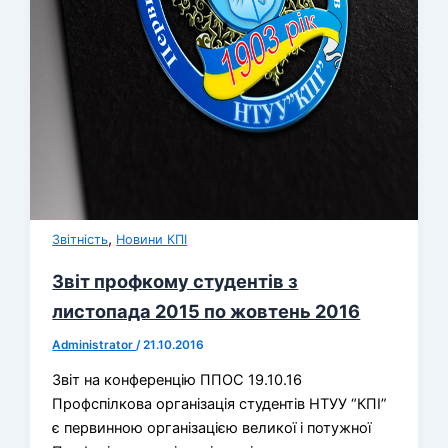
,
Звітність
Новини КПІ
Звіт профкому студентів з
листопада 2015 по жовтень 2016
Administrator
/
21.10.2016
Звіт на конференцію ППОС 19.10.16
Профспілкова організація студентів НТУУ “КПІ”
є первинною організацією великої і потужної