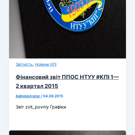
,
Звітність
Новини КПІ
Фінансовий звіт ППОС НТУУ #КПІ 1—
2 квартал 2015
Administrator
/
04.08.2015
Звіт zvit_povniy Графіки