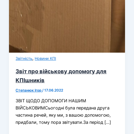
,
Звітність
Новини КПІ
Звіт про військову допомогу для
КПІшників
Степанюк Ігор
/
17.06.2022
ЗВІТ ЩОДО ДОПОМОГИ НАШИМ
ВІЙСЬКОВИМСьогодні була передана друга
частина речей, яку ми, з вашою допомогою,
придбали, тому пора звітувати.За період […]