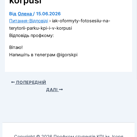
korpusi
Від
Олена
/
15.06.2026
Питання-Відповіді
›
iak-oformyty-fotosesiiu-na-
terytorii-parku-kpi-i-v-korpusi
Відповідь профкому:
Вітаю!
Напишіть в телеграм @igorskpi
ПОПЕРЕДНІЙ
ДАЛІ
Copyright © 2026 Профком студентів КПІ ім. Ігоря