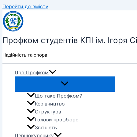
Перейти до вмісту
Профком студентів КПІ ім. Ігоря С
Надійність та опора
Про Профком
Що таке Профком?
Керівництво
Структура
Голови профбюро
Звітність
Першокурснику