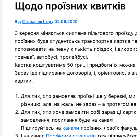
Щодо проїзних квитків
Від
Степанюк Ігор
/
02.09.2020
З вересня міняється система пільгового проїзду 
проїзних буде студентська транспортна картка тер
поповнювати на певну кількість поїздок, і викори
трамваї, автобусі, тролейбусі.
Картка коштуватиме 50 грн., і придбати їх можна 
Зараз іде підписання договорів, і, орієнтовно, з
картки.
Для тих, хто замовляв проїзні ще у березні, м
різницю, але, на жаль, не зараз – а протягом в
Для тих, хто хоче замовити собі зараз ці карт
замовлення, посилання буде на каналі.
Підписуйтесь на
канали
проїзних ) своїх факуль
І на канал
Профкому студентів
теж підписуйте