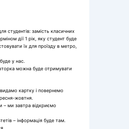
для студентів: замість класичних
міном дії 1 рік, яку студент буде
стовувати їх для проїзду в метро,
буде у нас.
 вівторка можна буде отримувати
и видамо картку і повернемо
ересня-жовтня.
ки – ми завтра відкриємо
тетів – інформація буде там.
ся