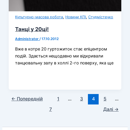
,
,
Культурно-масова робота
Новини КПІ
Студмістечко
Танці у 20ці!
Administrator
/
17.10.2012
Вже в котре 20 гуртожиток стає епіцентром
подій. Здається нещодавно ми відкривали
танцювальну залу в холлі 2-го поверху, яка ще
←
Попередній
1
…
3
4
5
…
7
Далі
→