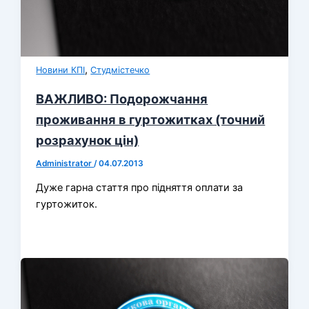
,
Новини КПІ
Студмістечко
ВАЖЛИВО: Подорожчання
проживання в гуртожитках (точний
розрахунок цін)
Administrator
/
04.07.2013
Дуже гарна стаття про підняття оплати за
гуртожиток.