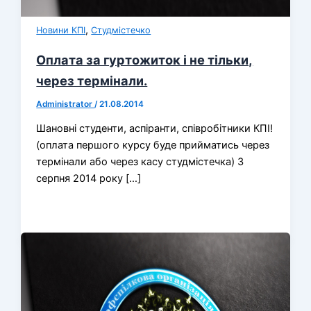
,
Новини КПІ
Студмістечко
Оплата за гуртожиток і не тільки,
через термінали.
Administrator
/
21.08.2014
Шановні студенти, аспіранти, співробітники КПІ!
(оплата першого курсу буде прийматись через
термінали або через касу студмістечка) З
серпня 2014 року […]