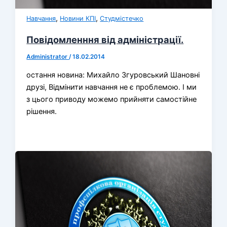
,
,
Навчання
Новини КПІ
Студмістечко
Повідомленння від адміністрації.
Administrator
/
18.02.2014
остання новина: Михайло Згуровський Шановні
друзі, Відмінити навчання не є проблемою. І ми
з цього приводу можемо прийняти самостійне
рішення.