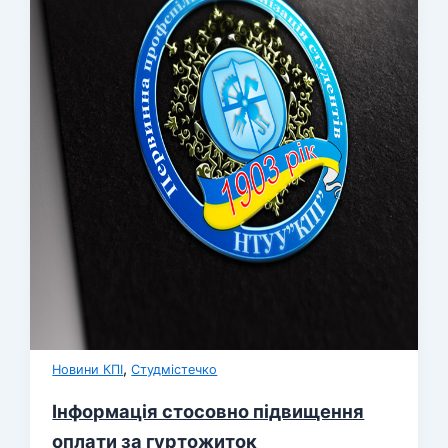
,
Новини КПІ
Студмістечко
Інформація стосовно підвищення
оплати за гуртожиток