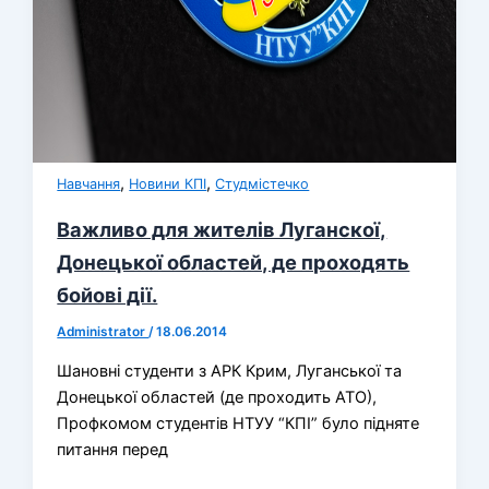
,
,
Навчання
Новини КПІ
Студмістечко
Важливо для жителів Луганскої,
Донецької областей, де проходять
бойові дії.
Administrator
/
18.06.2014
Шановні студенти з АРК Крим, Луганської та
Донецької областей (де проходить АТО),
Профкомом студентів НТУУ “КПІ” було підняте
питання перед