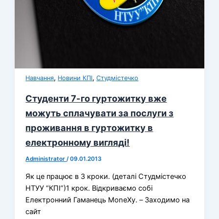
,
,
Навчання
Новини КПІ
Студмістечко
Студенти 7-го гуртожитку вже
можуть сплачувати за послуги з
проживання в гуртожитку в
електронному вигляді!
Administrator
/
09.01.2013
Як це працює в 3 кроки. (деталі Студмістечко
НТУУ “КПІ”)1 крок. Відкриваємо собі
Електронний Гаманець MoneXy. – Заходимо на
сайт