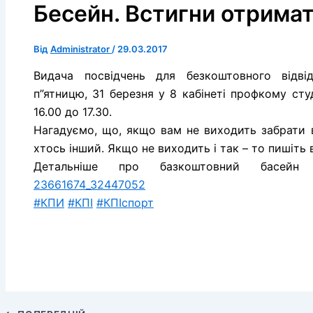
Бесейн. Встигни отримат
Від
Administrator
/
29.03.2017
Видача посвідчень для безкоштовного відві
п”ятницю, 31 березня у 8 кабінеті профкому студ
16.00 до 17.30.
Нагадуємо, що, якщо вам не виходить забрати 
хтось інший. Якщо не виходить і так – то пишіть 
Детальніше про базкоштовний басе
23661674_32447052
#КПИ
#КПІ
#КПІспорт