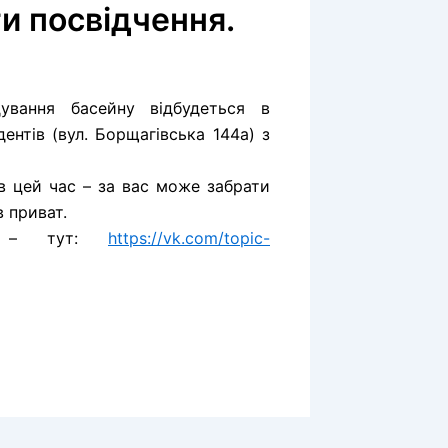
и посвідчення.
дування басейну відбудеться в
ентів (вул. Борщагівська 144а) з
в цей час – за вас може забрати
в приват.
йн – тут:
https://vk.com/topic-