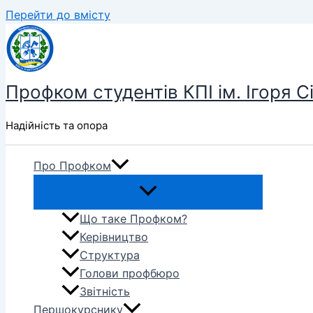
Перейти до вмісту
Профком студентів КПІ ім. Ігоря С
Надійність та опора
Про Профком
Що таке Профком?
Керівництво
Структура
Голови профбюро
Звітність
Першокурснику