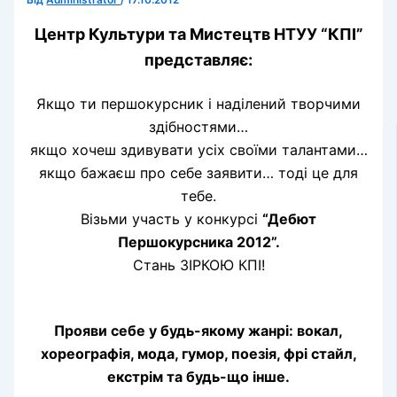
Від
Administrator
/
17.10.2012
Центр Культури та Мистецтв НТУУ “КПІ”
представляє:
Якщо ти першокурсник і наділений творчими
здібностями…
якщо хочеш здивувати усіх своїми талантами…
якщо бажаєш про себе заявити… тоді це для
тебе.
Візьми участь у конкурсі
“Дебют
Першокурсника 2012”.
Стань ЗІРКОЮ КПІ!
Прояви себе у будь-якому жанрі: вокал,
хореографія, мода, гумор, поезія, фрі стайл,
екстрім та будь-що інше.