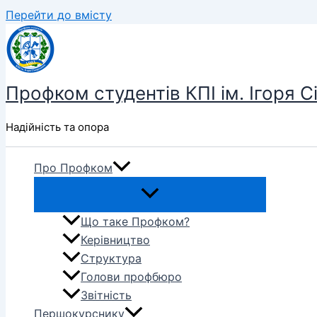
Перейти до вмісту
Профком студентів КПІ ім. Ігоря С
Надійність та опора
Про Профком
Що таке Профком?
Керівництво
Структура
Голови профбюро
Звітність
Першокурснику