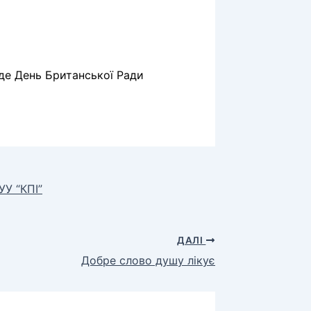
де День Британської Ради
У “КПІ”
ДАЛІ
Добре слово душу лікує