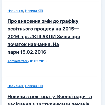
,
Навчання
Новини КПІ
Про внесення змін до графіку
освітнього процесу на 2015—
2016 н.р. #КПІ #КПИ Зміни про
початок навчання. На
пари 15.02.2016
Administrator
/
01.02.2016
,
Навчання
Новини КПІ
Новини з ректорату, Вченої ради та
засідання з заступниками деканів