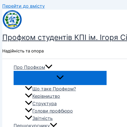
Перейти до вмісту
Профком студентів КПІ ім. Ігоря С
Надійність та опора
Про Профком
Що таке Профком?
Керівництво
Структура
Голови профбюро
Звітність
Першокурснику