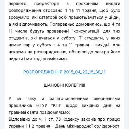
першого проректора з проханням видати
розпорядження стосовно 4 та 11 травня, щоб було
зрозуміло, які категорії осіб працють/вчаться у ці дні,
а які відпочивають. Попередньо домовились, що 4 та
11 числа будуть проведенні “консультації” для тих
студентів, які вчаться у суботу. Ті студенти, у яких
немає пар у суботу – 4 та 11 травня – вихідні. Але
чекаємо на розпорядження, обяцяли до завтра його
видати і ми тоді розмістимо.
РОЗПОРЯДЖЕННЯ 2015_04_22_15_30_11
ШАНОВНІ КОЛЕГИ!!!
У зв ‘язку з багаточисленними зверненнями
працівників НТУУ “КПІ” щодо вихідних днів на
травневі свята повідомляємо:
Відповідно до ч. 1 ст. 73 Кодексу законів про працю
України 1 і 2 травня – День міжнародної солідарності