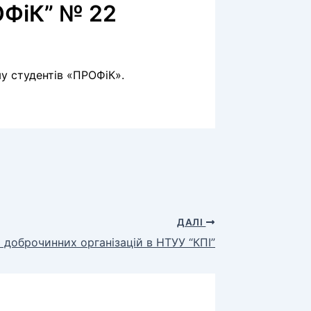
ОФiК” № 22
у студентів «ПРОФiК».
ДАЛІ
ь доброчинних організацій в НТУУ “КПІ”