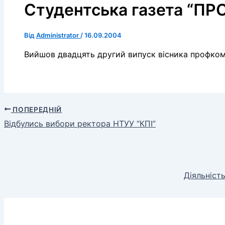
Студентська газета “ПР
Від
Administrator
/
16.09.2004
Вийшов двадцять другий випуск вісника профком
ПОПЕРЕДНІЙ
Відбулись вибори ректора НТУУ “КПІ”
Діяльніст