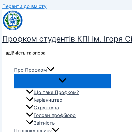
Перейти до вмісту
Профком студентів КПІ ім. Ігоря С
Надійність та опора
Про Профком
Що таке Профком?
Керівництво
Структура
Голови профбюро
Звітність
Першокурснику