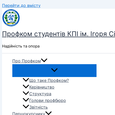
Перейти до вмісту
Профком студентів КПІ ім. Ігоря С
Надійність та опора
Про Профком
Що таке Профком?
Керівництво
Структура
Голови профбюро
Звітність
Першокурснику