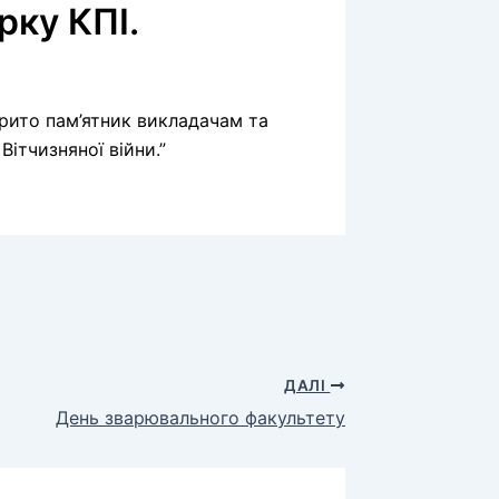
рку КПІ.
крито пам’ятник викладачам та
Вітчизняної війни.”
ДАЛІ
День зварювального факультету