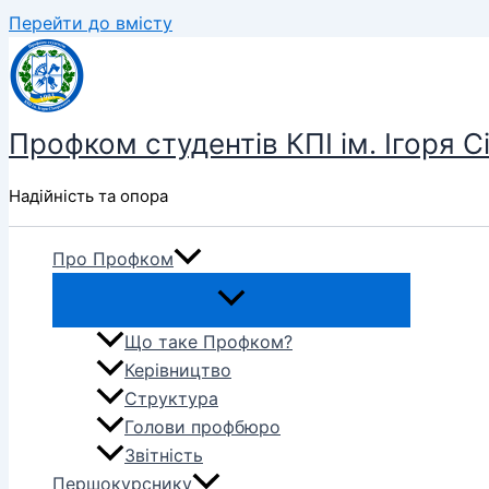
Перейти до вмісту
Профком студентів КПІ ім. Ігоря С
Надійність та опора
Про Профком
Що таке Профком?
Керівництво
Структура
Голови профбюро
Звітність
Першокурснику