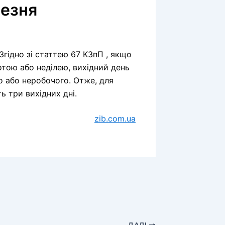
резня
Згідно зі статтею 67 КЗпП , якщо
отою або неділею, вихідний день
о або неробочого. Отже, для
ь три вихідних дні.
zib.com.ua
ДАЛІ