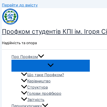
Перейти до вмісту
Профком студентів КПІ ім. Ігоря С
Надійність та опора
Про Профком
Що таке Профком?
Керівництво
Структура
Голови профбюро
Звітність
Першокурснику