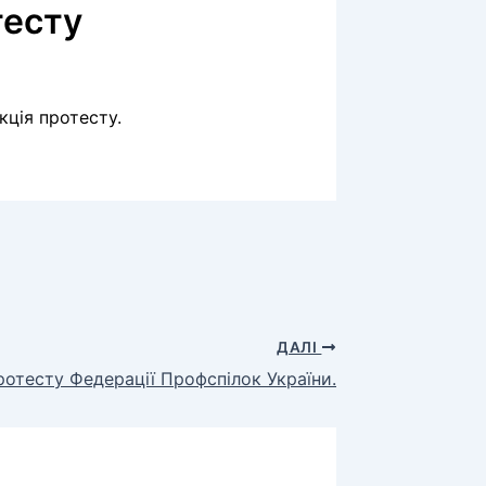
тесту
кція протесту.
ДАЛІ
ротесту Федерації Профспілок України.