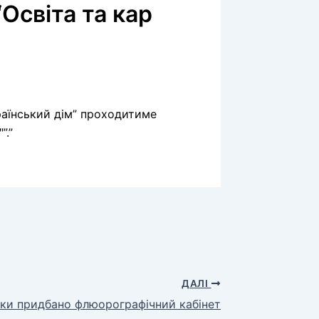
Освіта та кар
раїнський дім” проходитиме
”.”
ДАЛІ
ініки придбано флюорографічний кабінет