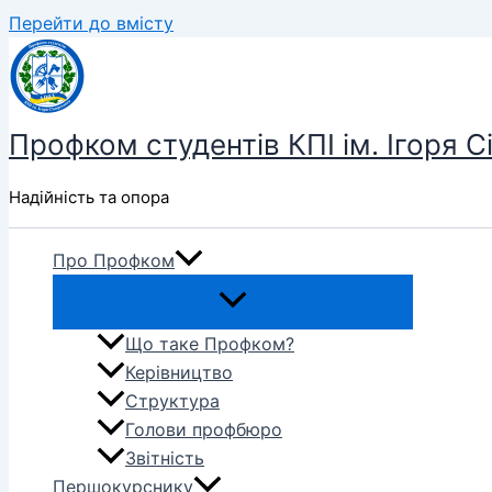
Перейти до вмісту
Профком студентів КПІ ім. Ігоря С
Надійність та опора
Про Профком
Що таке Профком?
Керівництво
Структура
Голови профбюро
Звітність
Першокурснику