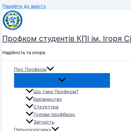
Перейти до вмісту
Профком студентів КПІ ім. Ігоря С
Надійність та опора
Про Профком
Що таке Профком?
Керівництво
Структура
Голови профбюро
Звітність
Першокурснику