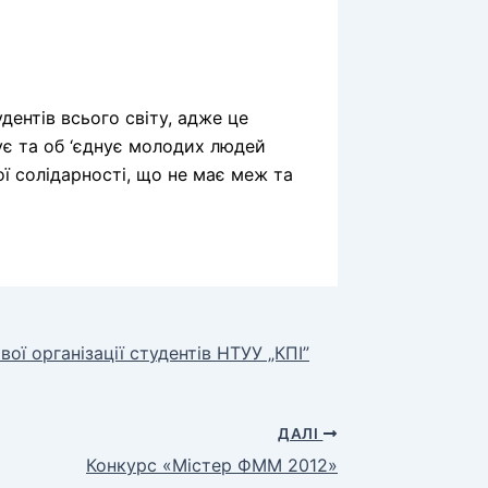
дентів всього світу, адже це
ує та об ‘єднує молодих людей
ої солідарності, що не має меж та
ї організації студентів НТУУ „КПІ”
ДАЛІ
Конкурс «Містер ФММ 2012»