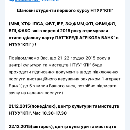
Від
Administrator
/
20.12.2015
Шановні студенти першого курсу НТУУ”КПІ”
(ММІ, ХТФ, ІПСА, ФБТ, ІЕЕ, ЗФ,ФММ,ФТІ, ФБМІ,ФЛ,
ВПІ, ФАКС, які в вересні 2015 року отримували
стипендіальну карту ПАТ”КРЕДІ АГРІКОЛЬ БАНК” в
НТУУ”КПІ” ) !
Повідомляємо Вас, що 21-22 грудня 2015 року в
центрі культури та мистецтв НТУУ”КПІ” буде
проходити підписання документів щодо підключення
послуги дистанційного керування рахунком “Інтернет
Банк”( до 5 хвилин Вашого часу, потрібно підписати
заяву на надання послуги)
21.12.2015(понеділок), центр культури та мистецтв
НТУУ”КПІ”. Час 10.30-17.30
22.12.2015(вівторок), центр культури та мистецтв