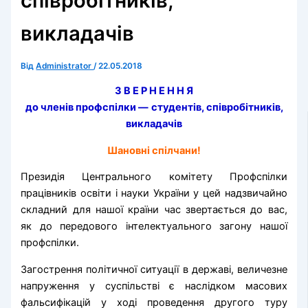
співробітників,
викладачів
Від
Administrator
/
22.05.2018
З В Е Р Н Е Н Н Я
до членів профспілки —
студентів, співробітників,
викладачів
Шановні спілчани!
Президія Центрального комітету Профспілки
працівників освіти і науки України у цей надзвичайно
складний для нашої країни час звертається до вас,
як до передового інтелектуального загону нашої
профспілки.
Загострення політичної ситуації в державі, величезне
напруження у суспільстві є наслідком масових
фальсифікацій у ході проведення другого туру