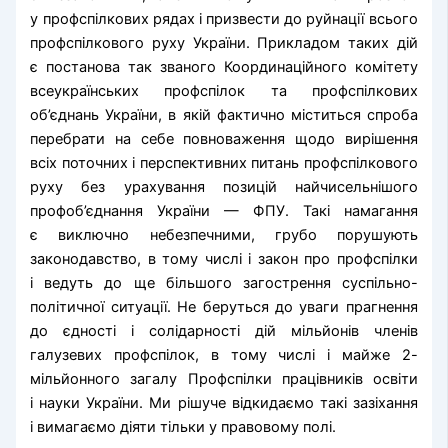
у профспілкових рядах і призвести до руйнації всього
профспілкового руху України. Прикладом таких дій
є постанова так званого Координаційного комітету
всеукраїнських профспілок та профспілкових
об’єднань України, в якій фактично міститься спроба
перебрати на себе повноваження щодо вирішення
всіх поточних і перспективних питань профспілкового
руху без урахування позицій найчисельнішого
профоб’єднання України — ФПУ. Такі намагання
є виключно небезпечними, грубо порушують
законодавство, в тому числі і закон про профспілки
і ведуть до ще більшого загострення суспільно-
політичної ситуації. Не беруться до уваги прагнення
до єдності і солідарності дій мільйонів членів
галузевих профспілок, в тому числі і майже 2-
мільйонного загалу Профспілки працівників освіти
і науки України. Ми рішуче відкидаємо такі зазіхання
і вимагаємо діяти тільки у правовому полі.