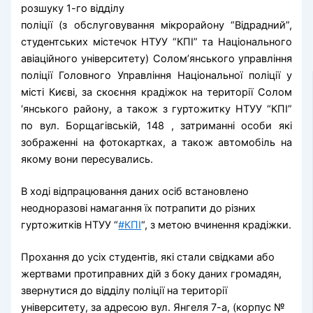
розшуку 1-го відділу
поліції (з обслуговування мікрорайону “Відрадний”,
студентських містечок НТУУ “КПІ” та Національного
авіаційного університету) Солом’янського управління
поліції Головного Управління Національної поліції у
місті Києві, за скоєння крадіжок на території Солом
‘янського району, а також з гуртожитку НТУУ “КПІ”
по вул. Борщагівській, 148 , затриманні особи які
зображенні на фотокартках, а також автомобіль на
якому вони пересувались.
В ході відпрацювання даних осіб встановлено
неодноразові намагання їх потрапити до різних
гуртожитків НТУУ “
#КПІ
“, з метою вчинення крадіжки.
Прохання до усіх студентів, які стали свідками або
жертвами протиправних дій з боку даних громадян,
звернутися до відділу поліції на території
університету, за адресою вул. Янгеля 7-а, (корпус №