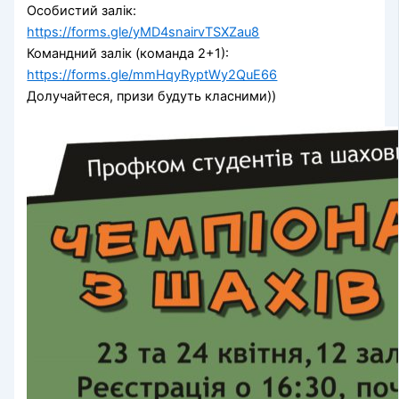
Особистий залік:
https://forms.gle/yMD4snairvTSXZau8
Командний залік (команда 2+1):
https://forms.gle/mmHqyRyptWy2QuE66
Долучайтеся, призи будуть класними))