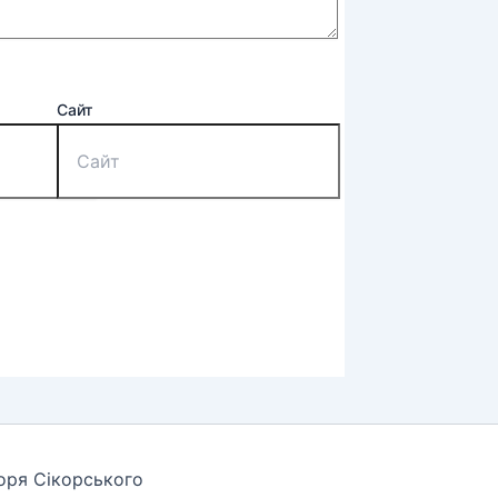
Сайт
горя Сікорського