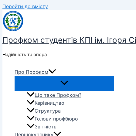
Перейти до вмісту
Профком студентів КПІ ім. Ігоря С
Надійність та опора
Про Профком
Що таке Профком?
Керівництво
Структура
Голови профбюро
Звітність
Першокурснику