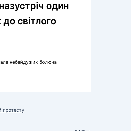
назустріч один
 до світлого
брала небайдужих болюча
й протесту