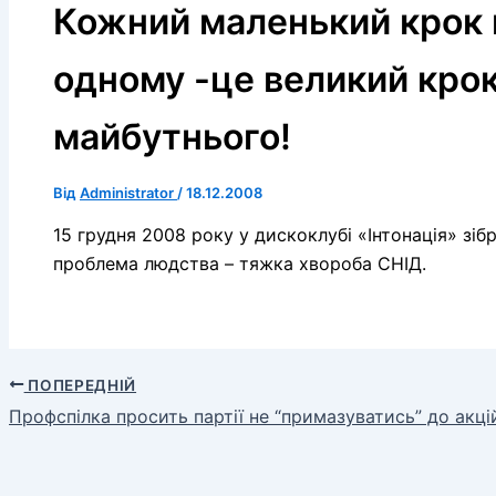
Кожний маленький крок 
одному -це великий крок
майбутнього!
Від
Administrator
/
18.12.2008
15 грудня 2008 року у дискоклубі «Інтонація» зі
проблема людства – тяжка хвороба СНІД.
ПОПЕРЕДНІЙ
Профспілка просить партії не “примазуватись” до акці