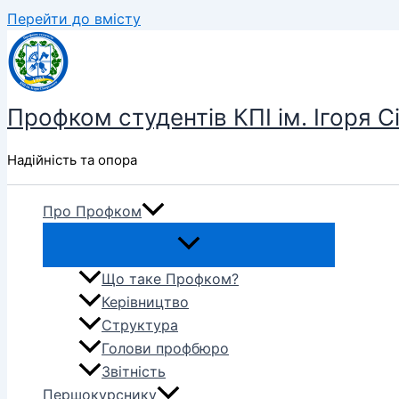
Перейти до вмісту
Профком студентів КПІ ім. Ігоря С
Надійність та опора
Про Профком
Що таке Профком?
Керівництво
Структура
Голови профбюро
Звітність
Першокурснику