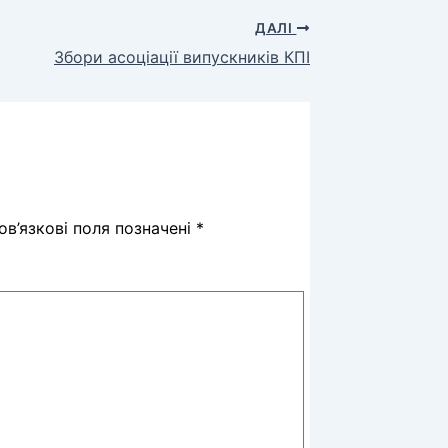
ДАЛІ
Збори асоціації випускників КПІ
в’язкові поля позначені
*