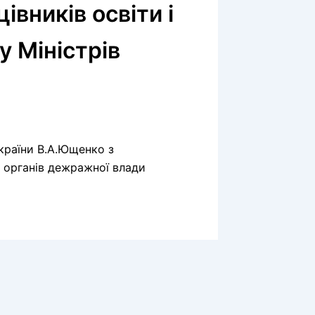
вників освіти і
у Міністрів
України В.А.Ющенко з
 органів дежражної влади