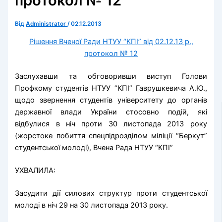
протокол № 12
Від
Administrator
/
02.12.2013
Рішення Вченої Ради НТУУ “КПІ” від 02.12.13 р.,
протокол № 12
Заслухавши та обговоривши виступ Голови
Профкому студентів НТУУ “КПІ” Гаврушкевича А.Ю.,
щодо звернення студентів університету до органів
державної влади України стосовно подій, які
відбулися в ніч проти 30 листопада 2013 року
(жорстоке побиття спецпідрозділом міліції “Беркут”
студентської молоді), Вчена Рада НТУУ “КПІ”
УХВАЛИЛА:
Засудити дії силових структур проти студентської
молоді в ніч 29 на 30 листопада 2013 року.