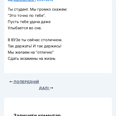
Від
Administrator
/
25.01.2012
Ты студент. Мы громко скажем:
“Это точно по тебе”.
Пусть тебе удача даже
Улыбается во сне.
В ВУЗе ты сейчас столичном.
Так держать! И так держись!
Мы желаем на “отлично”
Сдать экзамены на жизнь
ПОПЕРЕДНІЙ
ДАЛІ
Залишити коментар