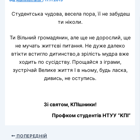
Від
Administrator
/
17.11.2013
Студентська чудова, весела пора, її не забудеш
ти ніколи.
Ти Вільний громадянин, але ще не дорослий, ще
не мучать життєві питання.
Не дуже далеко
втікти встигло дитинство,а зрілість мудра вже
ходить по сусідству.
Прощайся з іграми,
зустрічай Велике життя
І в ньому, будь ласка,
дивись, не оступись.
Зі святом, КПІшники!
Профком студентів НТУУ “КПІ”
ПОПЕРЕДНІЙ