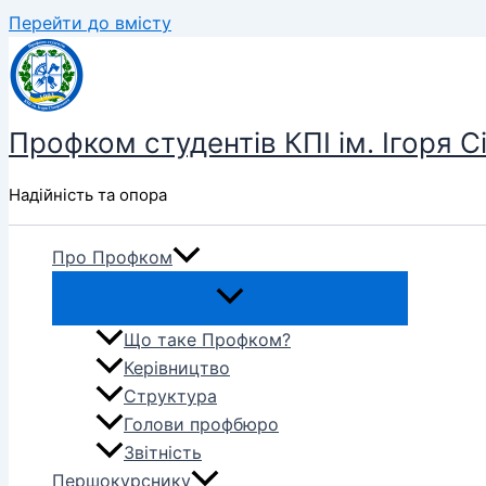
Перейти до вмісту
Профком студентів КПІ ім. Ігоря С
Надійність та опора
Про Профком
Що таке Профком?
Керівництво
Структура
Голови профбюро
Звітність
Першокурснику