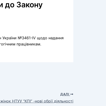
и до Закону
н України №3461-IV щодо надання
гогічним працівникам.
ДАЛІ
жінок НТУУ “КПІ” -нові обрії діяльності