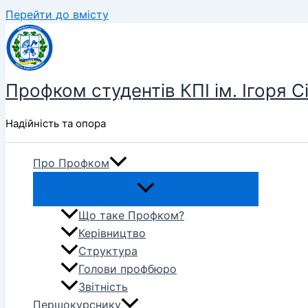
Перейти до вмісту
Профком студентів КПІ ім. Ігоря С
Надійність та опора
Про Профком
Що таке Профком?
Керівництво
Структура
Голови профбюро
Звітність
Першокурснику