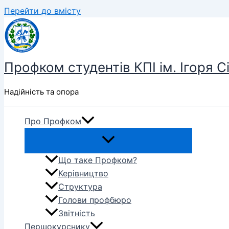
Перейти до вмісту
Профком студентів КПІ ім. Ігоря С
Надійність та опора
Про Профком
Що таке Профком?
Керівництво
Структура
Голови профбюро
Звітність
Першокурснику