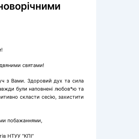
 новорічними
!
здвяними святами!
уч з Вами. Здоровий дух та сила
завжди були наповнені любов*ю та
зитивно скласти сесію, захистити
ими побажаннями,
ів НТУУ “КПІ”