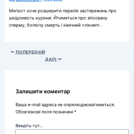
Від
Administrator
/
15.09.2006
Мін’юст хоче розширити перелік застережень про
шкідливість куріння. Йтиметься про зіпсовану
сперму, болючу смерть і хімічний «лікнеп» .
ПОПЕРЕДНІЙ
ДАЛІ
Залишити коментар
Ваша e-mail адреса не оприлюднюватиметься.
Обов’язкові поля позначені
*
Введіть тут...