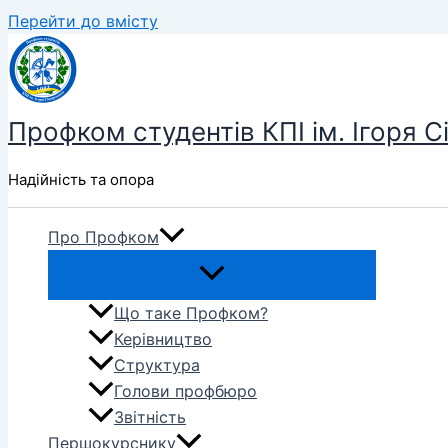
Перейти до вмісту
Профком студентів КПІ ім. Ігоря С
Надійність та опора
Про Профком
Що таке Профком?
Керівництво
Структура
Голови профбюро
Звітність
Першокурснику