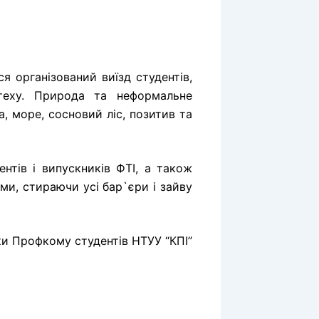
я організований виїзд студентів,
з-теху. Природа та неформальне
, море, сосновий ліс, позитив та
нтів і випускників ФТІ, а також
ами, стираючи усі бар`єри і зайву
ки Профкому студентів НТУУ “КПІ”