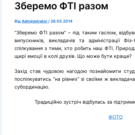
Зберемо ФТІ разом
Від
Administrator
/
26.05.2014
“Зберемо ФТІ разом” – під таким гаслом, відбувс
випускників, викладачів та адміністрації Фі
спілкування з тими, хто робить наш ФТІ. Природа
щирі емоції в колі друзів. Що може бути краще?
Захід став чудовою нагодою познайомити студе
поспілкуватись “на рівних” зі своїми ж викладач
субординацію.
Традиційно зустріч відбулась за підтрим
ФОТО