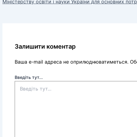
Міністерству освіти і науки України для основних потр
Залишити коментар
Ваша e-mail адреса не оприлюднюватиметься.
Обо
Введіть тут...