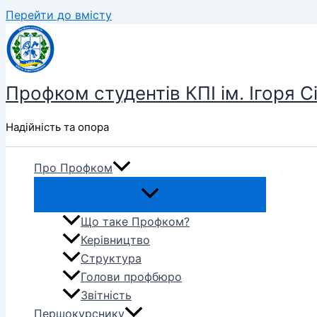
Перейти до вмісту
Профком студентів КПІ ім. Ігоря С
Надійність та опора
Про Профком
Що таке Профком?
Керівництво
Структура
Голови профбюро
Звітність
Першокурснику