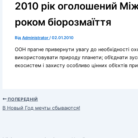
2010 рік оголошений М
роком біорозмаїття
Від
Administrator
/
02.01.2010
ООН прагне привернути увагу до необхідності ох
використовувати природу планети; об’єднати зуси
екосистем і захисту особливо цінних об’єктів пр
ПОПЕРЕДНІЙ
В Новый Год мечты сбываются!