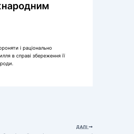
іжнародним
ороняти і раціонально
лля в справі збереження її
ироди.
ДАЛІ