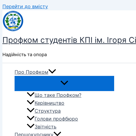
Перейти до вмісту
Профком студентів КПІ ім. Ігоря С
Надійність та опора
Про Профком
Що таке Профком?
Керівництво
Структура
Голови профбюро
Звітність
Першокурснику