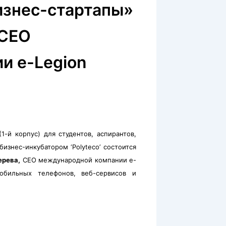
изнес-стартапы»
 CEO
и e-Legion
1-й корпус) для студентов, аспирантов,
знес-инкубатором ‘Polyteco’ состоится
ерева,
CEO международной компании e-
обильных телефонов, веб-сервисов и