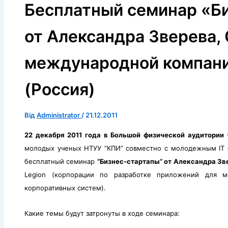
Бесплатный семинар «Б
от Александра Зверева,
международной компани
(Россия)
Від
Administrator
/
21.12.2011
22 декабря 2011 года в Большой физической аудитории
(
молодых ученых НТУУ “КПИ” совместно с молодежным ІТ би
бесплатный семинар
“Бизнес-стартапы” от Александра Зв
Legion (корпорации по разработке приложений для м
корпоративных систем).
Какие темы будут затронуты в ходе семинара: