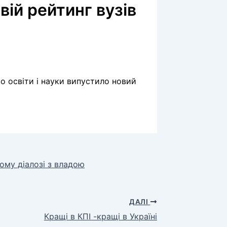
вій рейтинг вузів
во освіти і науки випустило новий
ному діалозі з владою
ДАЛІ
Кращі в КПІ -кращі в Україні