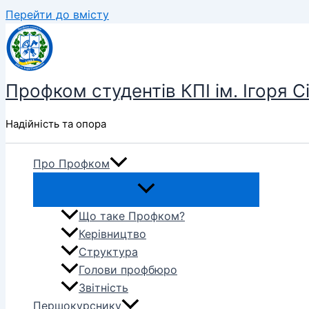
Перейти до вмісту
Профком студентів КПІ ім. Ігоря С
Надійність та опора
Про Профком
Що таке Профком?
Керівництво
Структура
Голови профбюро
Звітність
Першокурснику