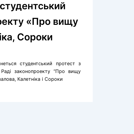
 студентський
оекту «Про вищу
іка, Сороки
чнеться студентський протест з
й Раді законопроекту “Про вищу
івалова, Калетніка і Сороки