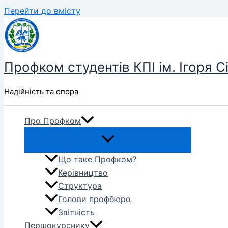
Перейти до вмісту
Профком студентів КПІ ім. Ігоря С
Надійність та опора
Про Профком
Що таке Профком?
Керівництво
Структура
Голови профбюро
Звітність
Першокурснику