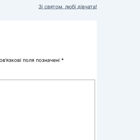
Зі святом, любі дівчата!
в’язкові поля позначені
*