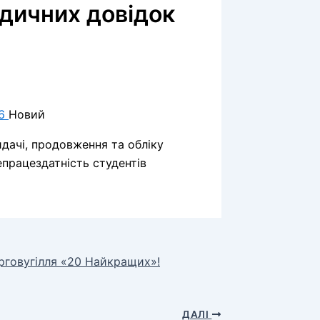
дичних довідок
16
Новий
дачі, продовження та обліку
працездатність студентів
рговугілля «20 Найкращих»!
ДАЛІ