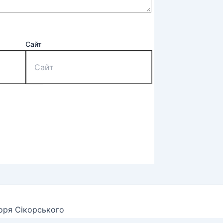
Сайт
горя Сікорського