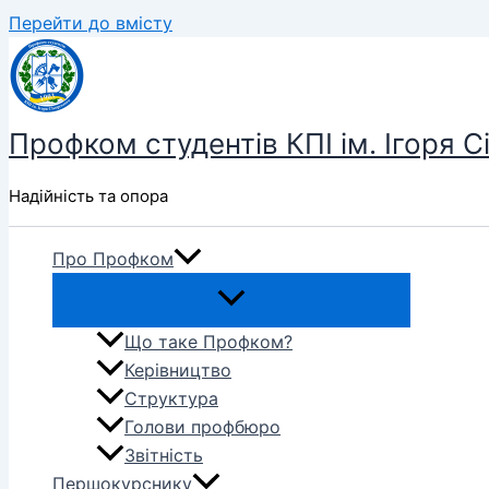
Перейти до вмісту
Профком студентів КПІ ім. Ігоря С
Надійність та опора
Про Профком
Що таке Профком?
Керівництво
Структура
Голови профбюро
Звітність
Першокурснику