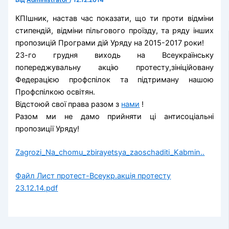
Від
Administrator
/
12.12.2014
КПІшник, настав час показати, що ти проти відміни
стипендій, відміни пільгового проїзду, та ряду інших
пропозицій Програми дій Уряду на 2015-2017 роки!
23-го грудня виходь на Всеукраїнську
попереджувальну акцію протесту,зініційовану
Федерацією профспілок та підтриману нашою
Профспілкою освітян.
Відстоюй свої права разом з
нами
!
Разом ми не дамо прийняти ці антисоціальні
пропозиції Уряду!
Zagrozi_Na_chomu_zbirayetsya_zaoschaditi_Kabmin..
Файл
Лист протест-Всеукр.акція протесту
23.12.14.pdf