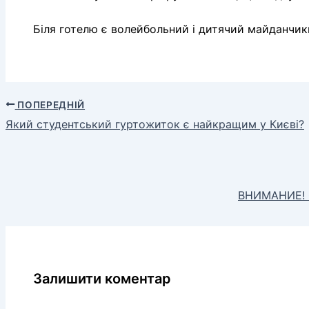
Біля
готелю є
волейбольний і
дитячий майданчик
ПОПЕРЕДНІЙ
Який студентський гуртожиток є найкращим у Києві?
ВНИМАНИЕ! 
Залишити коментар