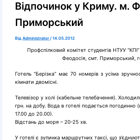
Відпочинок у Криму. м. Ф
Приморський
Від
Administrator
/
14.05.2012
Профспілковий комітет студентів НТУУ “КПІ”
Феодосія, смт. Приморський, г
Готель “
Берізка” має
70 номерів
з усіма
зручно
кімнати двомісні
.
Телевізор у
холі
(кабельне
телебачення).
Холодил
грн
.
на добу.
Вода
в
готелі
подається
погодинно
(
17.00 до
20.00)
.
Відстань
до
моря –
20-25 хв.
У
готелі
є
зупинка
маршрутних
таксі
, що з’єдную