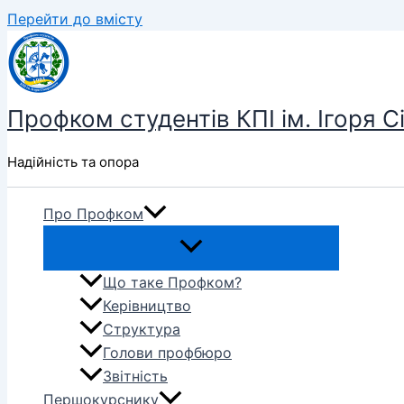
Перейти до вмісту
Профком студентів КПІ ім. Ігоря С
Надійність та опора
Про Профком
Що таке Профком?
Керівництво
Структура
Голови профбюро
Звітність
Першокурснику