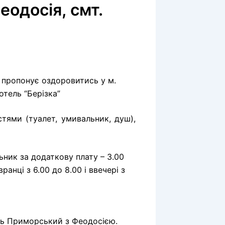
еодосія, смт.
 пропонує оздоровитись у м.
отель “Берізка”
стями
(
туалет,
умивальник
, душ),
ьник
за
додаткову
плату –
3.00
вранці
з
6.00 до
8.00 і
ввечері з
ть
Приморський
з Феодосією
.