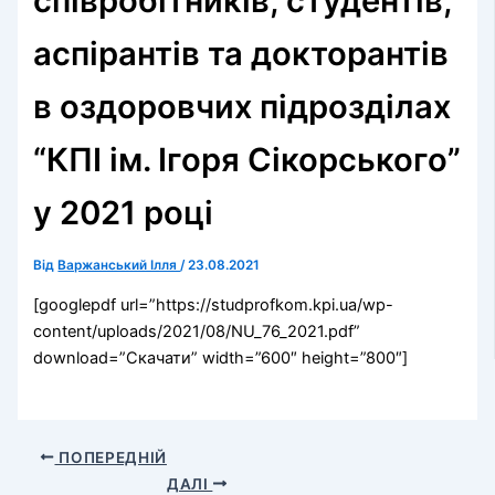
співробітників, студентів,
аспірантів та докторантів
в оздоровчих підрозділах
“КПІ ім. Ігоря Сікорського”
у 2021 році
Від
Варжанський Ілля
/
23.08.2021
[googlepdf url=”https://studprofkom.kpi.ua/wp-
content/uploads/2021/08/NU_76_2021.pdf”
download=”Скачати” width=”600″ height=”800″]
ПОПЕРЕДНІЙ
ДАЛІ