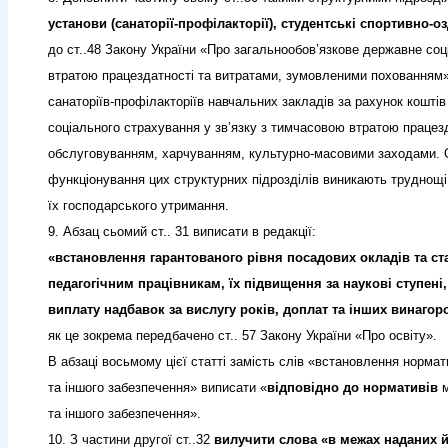
установи (санаторії-профілакторії), студентські спортивно-о
до ст..48 Закону України «Про загальнообов’язкове державне соц
втратою працездатності та витратами, зумовленими похованням
санаторіїв-профілакторіїв навчальних закладів за рахунок кошті
соціального страхування у зв’язку з тимчасовою втратою працезда
обслуговуванням, харчуванням, культурно-масовими заходами. 
функціонування цих структурних підрозділів виникають труднощі
їх господарського утримання.
9. Абзац сьомий ст.. 31 виписати в редакції:
«встановлення гарантованого рівня посадових окладів та ста
педагогічним працівникам, їх підвищення за наукові ступені, 
виплату надбавок за вислугу років, доплат та інших винагор
як це зокрема передбачено ст.. 57 Закону України «Про освіту».
В абзаці восьмому цієї статті замість слів «встановлення нормат
та іншого забезпечення» виписати «
відповідно до нормативів
м
та іншого забезпечення».
10. З частини другої ст..32
вилучити слова «в межах наданих 