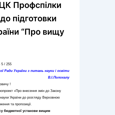
 ЦК Профспілки
одо підготовки
раїни “Про вищу
5 / 255
ї Ради України з питань науки і освіти
В.І.Полохалу
овичу !
онопроект «Про внесення змін до
Закону
і науки України до розгляду Верховною
ження та пропозиції.
усу бюджетної установи вищим