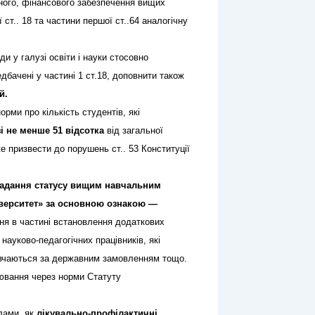
ного, фінансового забезпечення вищих
 ст.. 18 та частини першої ст..64 аналогічну
 у галузі освіти і науки стосовно
дбачені у частині 1 ст.18, доповнити також
й.
норми про кількість студентів, які
і не менше 51 відсотка
від загальної
же призвести до порушень ст.. 53 Конституції
надання статусу вищим навчальним
іверситет» за основною ознакою —
я в частині встановлення додаткових
науково-педагогічних працівників, які
 навчаються за державним замовленням тощо.
ювання через норми Статуту
ілами, як
лікувально-профілактичні