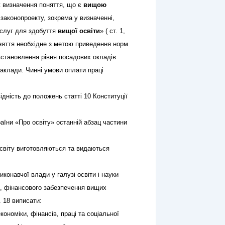
ж визначення поняття, що є
вищою
законопроекту, зокрема у визначенні,
ослуг для здобуття
вищої освіти
» ( ст. 1,
о поняття необхідне з метою приведення норм
 встановлення рівня посадових окладів
заклади. Чинні умови оплати праці
ідність до положень статті 10 Конституції
раїни «Про освіту» останній абзац частини
світу виготовляються та видаються
онавчої влади у галузі освіти і науки
о, фінансового забезпечення вищих
. 18 виписати:
ономіки, фінансів, праці та соціальної