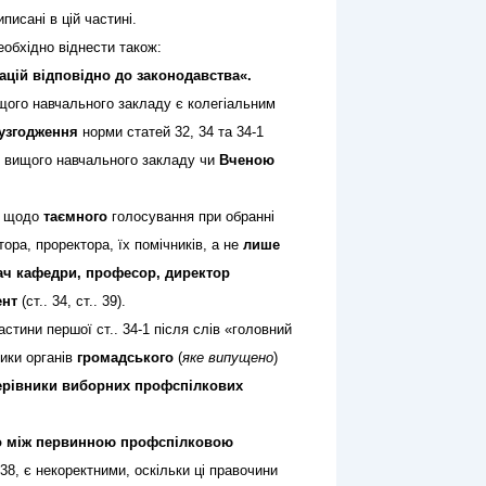
исані в цій частині.
еобхідно віднести також:
ацій відповідно до законодавства«.
ищого навчального закладу є колегіальним
узгодження
норми статей 32, 34 та
34-1
вищого навчального закладу чи
Вченою
и щодо
таємного
голосування при обранні
ора, проректора, їх помічників, а не
лише
вач кафедри, професор, директор
ент
(ст.. 34, ст.. 39).
астини першої ст..
34-1
після слів «головний
ники органів
громадського
(
яке випущено
)
ерівники виборних профспілкових
во між первинною профспілковою
. 38, є некоректними, оскільки ці правочини