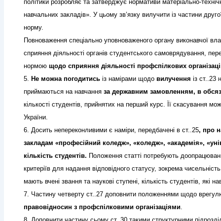
політики розробляє та затверджує нормативи матеріально-техніч
навчальних закладів». У цьому зв’язку вилучити із частини другої
норму.
Повноваження спеціально уповноваженого органу виконавчої влади
сприяння діяльності органів студентського самоврядування, пере
нормою
щодо сприяння діяльності профспілкових організаці
5.
Не можна погодитись
із намірами щодо
вилучення
із ст..23 
приймаються на навчання
за державним замовленням, в обсяз
кількості студентів, прийнятих на перший курс. Її скасування мо
України.
6. Досить непереконливими є наміри, передбачені в ст..25
, про 
закладам «професійний коледж», «коледж», «академія», «ун
кількість студентів.
Положення статті потребують доопрацюванн
критеріїв для надання відповідного статусу, зокрема чисельність 
мають вчені звання та наукові ступені, кількість студентів, які
7. Частину четверту ст..27 доповнити положеннями щодо врегул
правовідносин з профспілковими організаціями
.
8. Доповнити частину сьому ст..30 такими структурними підрозд