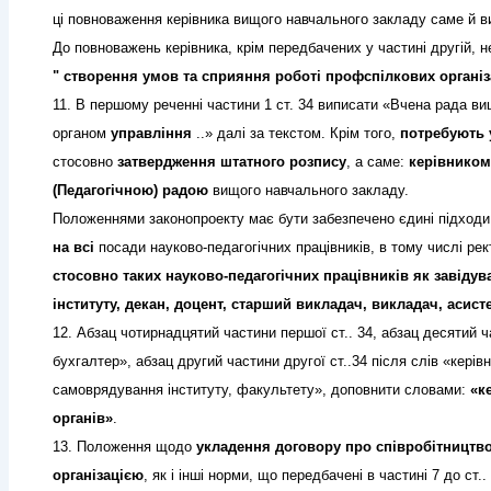
ці повноваження керівника вищого навчального закладу саме й вип
До повноважень керівника, крім передбачених у частині другій, н
" створення умов та сприяння роботі профспілкових організ
11. В першому реченні частини 1 ст. 34 виписати «Вчена рада в
органом
управління
..» далі за текстом. Крім того,
потребують 
стосовно
затвердження штатного розпису
, а саме:
керівником
(Педагогічною) радою
вищого навчального закладу.
Положеннями законопроекту має бути забезпечено єдині підход
на всі
посади науково-педагогічних працівників, в тому числі рект
стосовно таких науково-педагогічних працівників як завіду
інституту, декан, доцент, старший викладач, викладач, асист
12. Абзац чотирнадцятий частини першої ст.. 34, абзац десятий ч
бухгалтер», абзац другий частини другої ст..34 після слів «керів
самоврядування інституту, факультету», доповнити словами:
«к
органів»
.
13. Положення щодо
укладення договору
про співробітницт
організацією
, як і інші норми, що передбачені в частині 7 до ст.