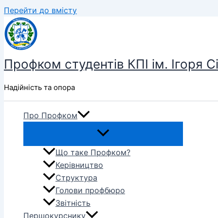
Перейти до вмісту
Профком студентів КПІ ім. Ігоря С
Надійність та опора
Про Профком
Що таке Профком?
Керівництво
Структура
Голови профбюро
Звітність
Першокурснику