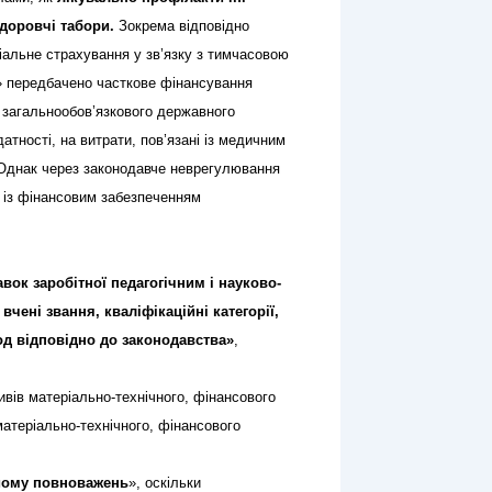
здоровчі табори.
Зокрема відповідно
іальне страхування у зв’язку з тимчасовою
» передбачено часткове фінансування
в загальнообов’язкового державного
тності, на витрати, пов’язані із медичним
Однак через законодавче неврегулювання
 із фінансовим забезпеченням
вок заробітної педагогічним і науково-
вчені звання, кваліфікаційні категорії,
од відповідно до законодавства»
,
ивів матеріально-технічного, фінансового
атеріально-технічного, фінансового
йому повноважень
», оскільки