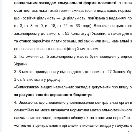
навчальним закладам комунальної форми власності
, а тако
освітою
, оскільки такий термін вживається в подальших нормах 
що «освітня діяльність — це діяльність, пов’язана з наданням п
ст. 3, ст. 8, ст. 9, ст..18, ст..22, ст..33 тощо). Визначення цьог
законопроекту до вимог ст.. 53 Конституції України, а також для
та ставок заробітної плати особам, які закінчили вищі навчальні 
не пов’язані із освітньо-кваліфікаційним рівнем.
2. Положення ст.. 5 законопроекту мають бути приведені у відпов
України.
3. З метою приведення у відповідність до норм ст.. 27 Закону Ук
1 ст. 9 викласти у редакції:
«Випускникам вищих навчальних закладів документи про вищу о
за рахунок коштів державного бюджету
».
4. Зважаючи, що спеціально уповноважений центральний орган вик
самостійно не може визначати нормативи матеріально-технічног
навчальних закладів, редакцію абзацу п’ятого частини першої ст.
«спільно
з центральними органами виконавчої влади у галузях ек